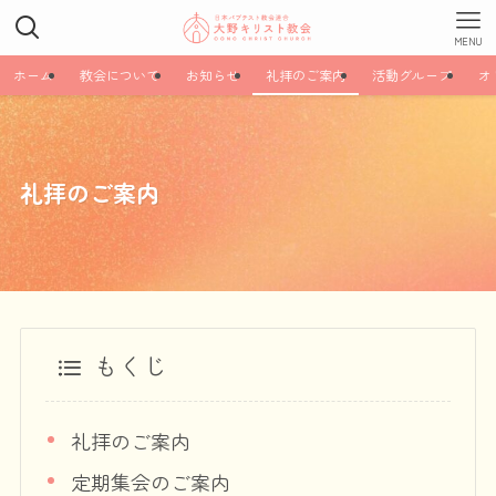
MENU
ホーム
教会について
お知らせ
礼拝のご案内
活動グループ
オ
礼拝のご案内
もくじ
礼拝のご案内
定期集会のご案内